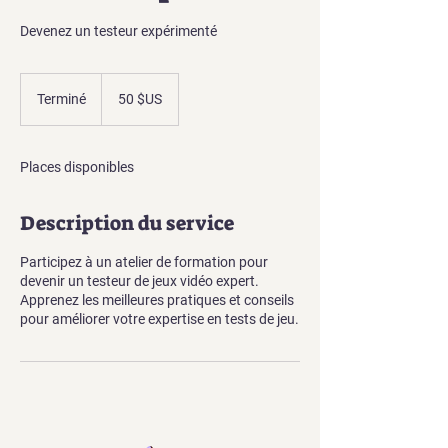
Devenez un testeur expérimenté
50
dollars
Terminé
T
50 $US
des
États-
e
Unis
r
m
Places disponibles
i
n
é
Description du service
Participez à un atelier de formation pour
devenir un testeur de jeux vidéo expert.
Apprenez les meilleures pratiques et conseils
pour améliorer votre expertise en tests de jeu.